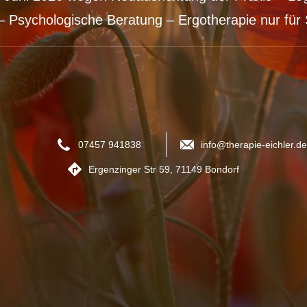
– Psychologische Beratung – Ergotherapie nur für 
07457 941838
info@therapie-eichler.de
Ergenzinger Str 59, 71149 Bondorf