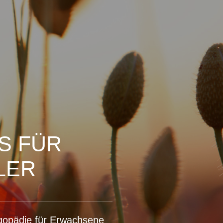
S FÜR
LER
gopädie für Erwachsene